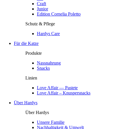
Craft
Junior
Edition Cornelia Poletto
Schutz & Pflege
Hardys Care
Für die Katze
Produkte
Nassnahrung
Snacks
Linien
Love Affair — Pastete
Love Affair – Knuspersnacks
Über Hardys
Über Hardys
Unsere Familie
Nachhaltigkeit & Umwelt