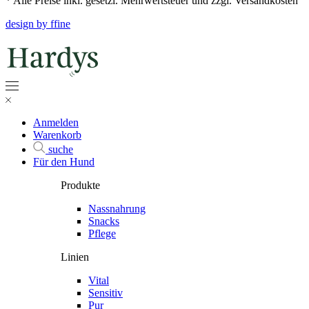
* Alle Preise inkl. gesetzl. Mehrwertsteuer und zzgl. Versandkosten
design by ffine
Anmelden
Warenkorb
suche
Für den Hund
Produkte
Nassnahrung
Snacks
Pflege
Linien
Vital
Sensitiv
Pur