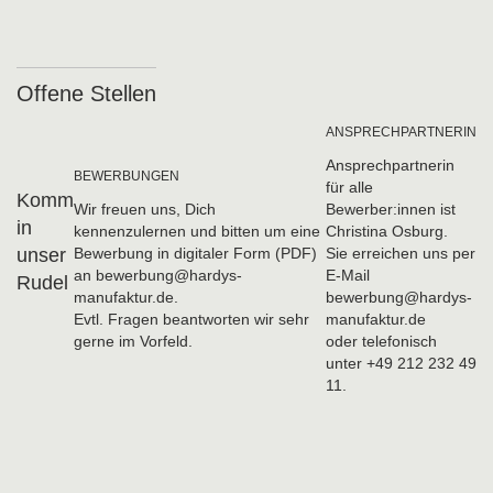
Offene Stellen
ANSPRECHPARTNERIN
Ansprechpartnerin
BEWERBUNGEN
für alle
Komm
Wir freuen uns, Dich
Bewerber:innen ist
in
kennenzulernen und bitten um eine
Christina Osburg.
unser
Bewerbung in digitaler Form (PDF)
Sie erreichen uns per
an bewerbung@hardys-
E-Mail
Rudel
manufaktur.de.
bewerbung@hardys-
Evtl. Fragen beantworten wir sehr
manufaktur.de
gerne im Vorfeld.
oder telefonisch
unter +49 212 232 49
11.