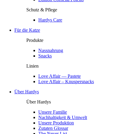
Schutz & Pflege
Hardys Care
Für die Katze
Produkte
Nassnahrung
Snacks
Linien
Love Affair — Pastete
Love Affair – Knuspersnacks
Über Hardys
Über Hardys
Unsere Familie
Nachhaltigkeit & Umwelt
Unsere Produktion
Zutaten Glossar
The Never List