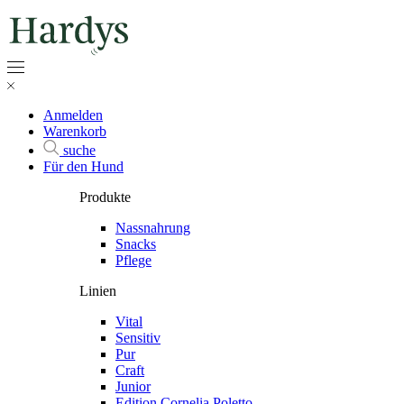
Anmelden
Warenkorb
suche
Für den Hund
Produkte
Nassnahrung
Snacks
Pflege
Linien
Vital
Sensitiv
Pur
Craft
Junior
Edition Cornelia Poletto