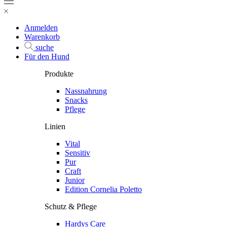
Anmelden
Warenkorb
suche
Für den Hund
Produkte
Nassnahrung
Snacks
Pflege
Linien
Vital
Sensitiv
Pur
Craft
Junior
Edition Cornelia Poletto
Schutz & Pflege
Hardys Care